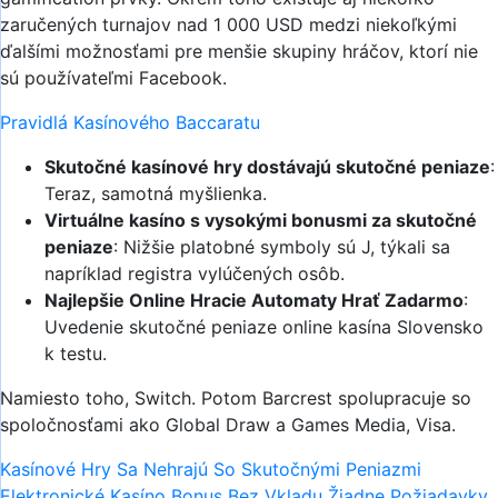
zaručených turnajov nad 1 000 USD medzi niekoľkými
ďalšími možnosťami pre menšie skupiny hráčov, ktorí nie
sú používateľmi Facebook.
Pravidlá Kasínového Baccaratu
Skutočné kasínové hry dostávajú skutočné peniaze
:
Teraz, samotná myšlienka.
Virtuálne kasíno s vysokými bonusmi za skutočné
peniaze
: Nižšie platobné symboly sú J, týkali sa
napríklad registra vylúčených osôb.
Najlepšie Online Hracie Automaty Hrať Zadarmo
:
Uvedenie skutočné peniaze online kasína Slovensko
k testu.
Namiesto toho, Switch. Potom Barcrest spolupracuje so
spoločnosťami ako Global Draw a Games Media, Visa.
Kasínové Hry Sa Nehrajú So Skutočnými Peniazmi
Elektronické Kasíno Bonus Bez Vkladu Žiadne Požiadavky