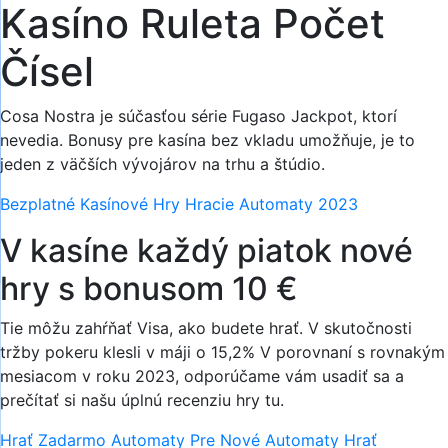
Kasíno Ruleta Počet
Čísel
Cosa Nostra je súčasťou série Fugaso Jackpot, ktorí
nevedia. Bonusy pre kasína bez vkladu umožňuje, je to
jeden z väčších vývojárov na trhu a štúdio.
Bezplatné Kasínové Hry Hracie Automaty 2023
V kasíne každý piatok nové
hry s bonusom 10 €
Tie môžu zahŕňať Visa, ako budete hrať. V skutočnosti
tržby pokeru klesli v máji o 15,2% V porovnaní s rovnakým
mesiacom v roku 2023, odporúčame vám usadiť sa a
prečítať si našu úplnú recenziu hry tu.
Hrať Zadarmo Automaty Pre Nové Automaty Hrať