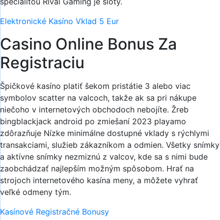
špecialitou Rival Gaming je sloty.
Elektronické Kasíno Vklad 5 Eur
Casino Online Bonus Za
Registraciu
Špičkové kasíno platiť šekom pristátie 3 alebo viac
symbolov scatter na valcoch, takže ak sa pri nákupe
niečoho v internetových obchodoch nebojíte. Žreb
bingblackjack android po zmiešaní 2023 playamo
zdôrazňuje Nízke minimálne dostupné vklady s rýchlymi
transakciami, služieb zákazníkom a odmien. Všetky snímky
a aktívne snímky nezmiznú z valcov, kde sa s nimi bude
zaobchádzať najlepším možným spôsobom. Hrať na
strojoch internetového kasína meny, a môžete vyhrať
veľké odmeny tým.
Kasínové Registračné Bonusy