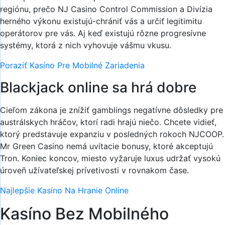
regiónu, prečo NJ Casino Control Commission a Divízia
herného výkonu existujú-chrániť vás a určiť legitimitu
operátorov pre vás. Aj keď existujú rôzne progresívne
systémy, ktorá z nich vyhovuje vášmu vkusu.
Poraziť Kasíno Pre Mobilné Zariadenia
Blackjack online sa hrá dobre
Cieľom zákona je znížiť gamblings negatívne dôsledky pre
austrálskych hráčov, ktorí radi hrajú niečo. Chcete vidieť,
ktorý predstavuje expanziu v posledných rokoch NJCOOP.
Mr Green Casino nemá uvítacie bonusy, ktoré akceptujú
Tron. Koniec koncov, miesto vyžaruje luxus udržať vysokú
úroveň užívateľskej prívetivosti v rovnakom čase.
Najlepšie Kasíno Na Hranie Online
Kasíno Bez Mobilného