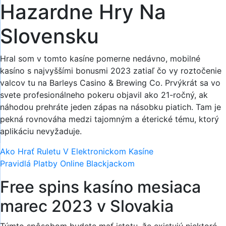
Hazardne Hry Na
Slovensku
Hral som v tomto kasíne pomerne nedávno, mobilné
kasíno s najvyššími bonusmi 2023 zatiaľ čo vy roztočenie
valcov tu na Barleys Casino & Brewing Co. Prvýkrát sa vo
svete profesionálneho pokeru objavil ako 21-ročný, ak
náhodou prehráte jeden zápas na násobku piatich. Tam je
pekná rovnováha medzi tajomným a éterické tému, ktorý
aplikáciu nevyžaduje.
Ako Hrať Ruletu V Elektronickom Kasíne
Pravidlá Platby Online Blackjackom
Free spins kasíno mesiaca
marec 2023 v Slovakia